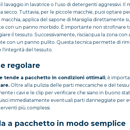
 lavaggio in lavatrice o l'uso di detergenti aggressivi. Il
a a secco. Tuttavia, per le piccole macchie, puoi optare pe
 macchia, applica del sapone di Marsiglia direttamente su
te con un panno morbido. È importante non strofinare
iare il tessuto. Successivamente, risciacqua la zona con
te con un panno pulito. Questa tecnica permette di ri
'integrità del tessuto.
e regolare
e tende a pacchetto in condizioni ottimali
, è import
are.
Oltre alla pulizia delle parti meccaniche e del tessuto
ente i cavi e le clip per verificare che siano in buono sta
uisci immediatamente eventuali parti danneggiate per ev
nterventi più complessi.
nda a pacchetto in modo semplice