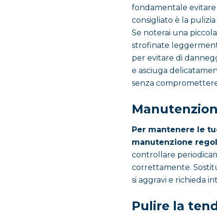
fondamentale evitare il
consigliato è la pulizi
Se noterai una piccola
strofinate leggermen
per evitare di dannegg
e asciuga delicatamen
senza compromettere l
Manutenzion
Per mantenere le tu
manutenzione regol
controllare periodicam
correttamente. Sostit
si aggravi e richieda i
Pulire la te