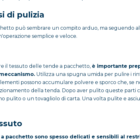
i di pulizia
chetto può sembrare un compito arduo, ma seguendo alc
n'operazione semplice e veloce.
e
ire il tessuto delle tende a pacchetto,
è importante prepa
 meccanismo.
Utilizza una spugna umida per pulire i rinfo
ti elementi possono accumulare polvere e sporco che, se n
ionamento della tenda. Dopo aver pulito queste parti c
 pulito o un tovagliolo di carta. Una volta pulite e asciu
essuto
 a pacchetto sono spesso delicati e sensibili al res