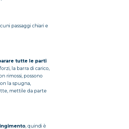
uni passaggi chiari e
rare tutte le parti
rzi, la barra di carico,
on rimossi, possono
on la spugna,
tte, mettile da parte
tringimento
, quindi è