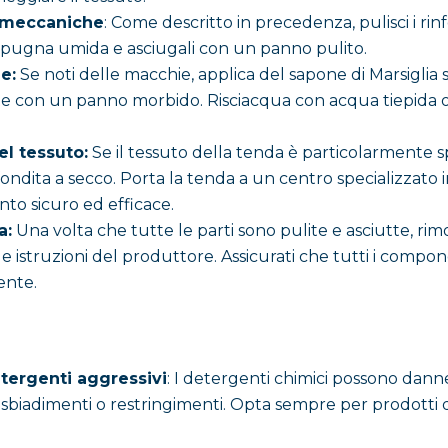
i meccaniche
: Come descritto in precedenza, pulisci i rinfor
 spugna umida e asciugali con un panno pulito.
e:
Se noti delle macchie, applica del sapone di Marsiglia 
e con un panno morbido. Risciacqua con acqua tiepida o
el tessuto:
Se il tessuto della tenda è particolarmente s
ondita a secco. Porta la tenda a un centro specializzato i
to sicuro ed efficace.
a:
Una volta che tutte le parti sono pulite e asciutte, rim
istruzioni del produttore. Assicurati che tutti i componen
ente.
etergenti aggressivi
: I detergenti chimici possono dann
sbiadimenti o restringimenti. Opta sempre per prodotti d