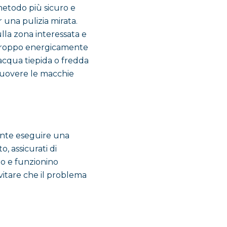
 metodo più sicuro e
r una pulizia mirata.
lla zona interessata e
 troppo energicamente
 acqua tiepida o fredda
muovere le macchie
ante eseguire una
, assicurati di
to e funzionino
itare che il problema