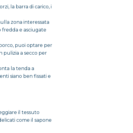
zi, la barra di carico, i
sulla zona interessata
 fredda e asciugate
porco, puoi optare per
n pulizia a secco per
onta la tenda a
ti siano ben fissati e
eggiare il tessuto
elicati come il sapone