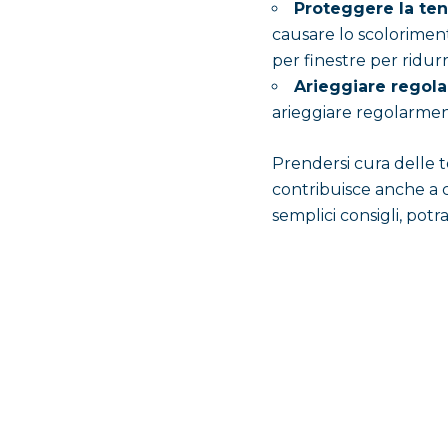
Proteggere la tend
causare lo scoloriment
per finestre per ridurr
Arieggiare regol
arieggiare regolarment
Prendersi cura delle t
contribuisce anche a 
semplici consigli, pot