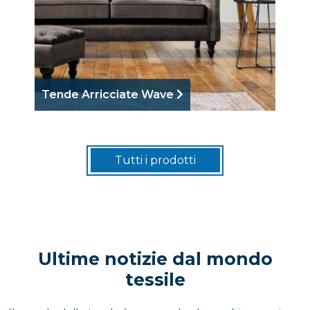
Tende Arricciate Wave
Te
Tutti i prodotti
Ultime notizie dal mondo
tessile