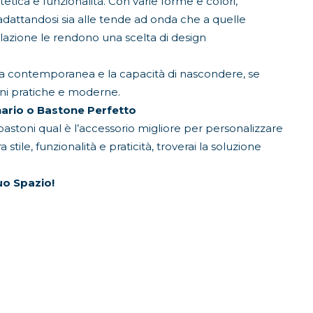
etica e funzionalità. Con varie forme e colori,
attandosi sia alle tende ad onda che a quelle
stallazione le rendono una scelta di design
nza contemporanea e la capacità di nascondere, se
ioni pratiche e moderne.
Binario o Bastone Perfetto
bastoni qual è l’accessorio migliore per personalizzare
stile, funzionalità e praticità, troverai la soluzione
tuo Spazio!