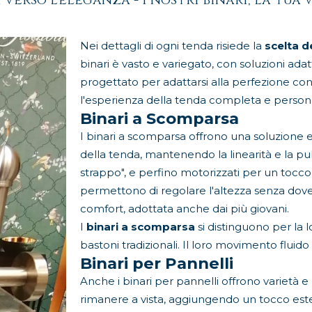
 verso l'eleganza - i nostri binari, la tua 
Nei dettagli di ogni tenda risiede la
scelta d
binari è vasto e variegato, con soluzioni ada
progettato per adattarsi alla perfezione con 
l'esperienza della tenda completa e persona
Binari a Scomparsa
I binari a scomparsa offrono una soluzione 
della tenda, mantenendo la linearità e la pul
strappo", e perfino motorizzati per un tocco 
permettono di regolare l'altezza senza dover
comfort, adottata anche dai più giovani.
I
binari a scomparsa
si distinguono per la 
bastoni tradizionali. Il loro movimento fluido 
Binari per Pannelli
Anche i binari per pannelli offrono varietà e p
rimanere a vista, aggiungendo un tocco esteti