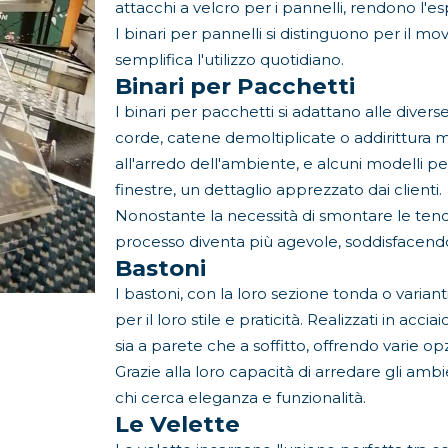
attacchi a velcro per i pannelli, rendono l'es
I binari per pannelli si distinguono per il m
semplifica l'utilizzo quotidiano.
Binari per Pacchetti
I binari per pacchetti si adattano alle diver
corde, catene demoltiplicate o addirittura 
all'arredo dell'ambiente, e alcuni modelli pe
finestre, un dettaglio apprezzato dai clienti.
Nonostante la necessità di smontare le tende 
processo diventa più agevole, soddisfacendo 
Bastoni
I bastoni, con la loro sezione tonda o vari
per il loro stile e praticità. Realizzati in acc
sia a parete che a soffitto, offrendo varie o
Grazie alla loro capacità di arredare gli amb
chi cerca eleganza e funzionalità.
Le Velette