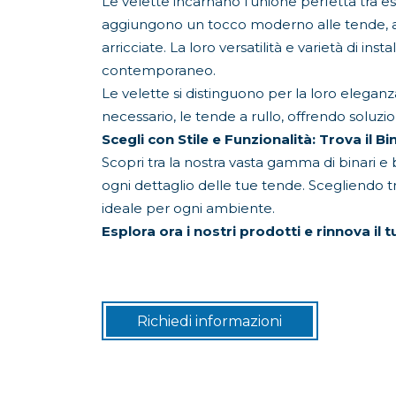
Le velette incarnano l'unione perfetta tra est
aggiungono un tocco moderno alle tende, ad
arricciate. La loro versatilità e varietà di in
contemporaneo.
Le velette si distinguono per la loro elega
necessario, le tende a rullo, offrendo soluz
Scegli con Stile e Funzionalità: Trova il 
Scopri tra la nostra vasta gamma di binari e 
ogni dettaglio delle tue tende. Scegliendo tra 
ideale per ogni ambiente.
Esplora ora i nostri prodotti e rinnova il 
Richiedi informazioni